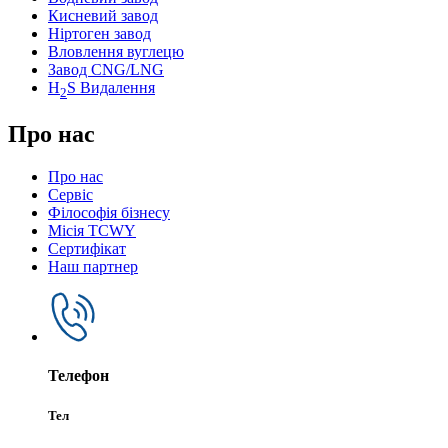
Кисневий завод
Ніртоген завод
Вловлення вуглецю
Завод CNG/LNG
H
S Видалення
2
Про нас
Про нас
Сервіс
Філософія бізнесу
Місія TCWY
Сертифікат
Наш партнер
Телефон
Тел