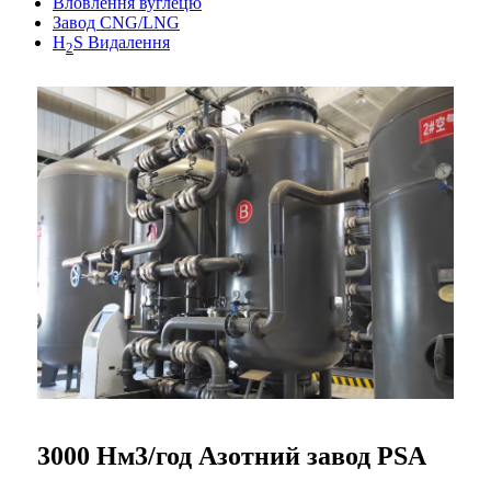
Вловлення вуглецю
Завод CNG/LNG
H
S Видалення
2
3000 Нм3/год Азотний завод PSA