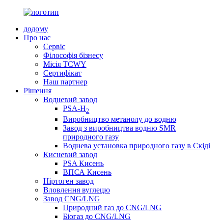
додому
Про нас
Сервіс
Філософія бізнесу
Місія TCWY
Сертифікат
Наш партнер
Рішення
Водневий завод
PSA-H
2
Виробництво метанолу до водню
Завод з виробництва водню SMR
природного газу
Воднева установка природного газу в Скіді
Кисневий завод
PSA Кисень
ВПСА Кисень
Ніртоген завод
Вловлення вуглецю
Завод CNG/LNG
Природний газ до CNG/LNG
Біогаз до CNG/LNG