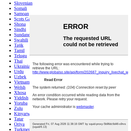
Slovenian
Somali
Samoan
Scots Gaelic
Shona
Sindhi
Sundanese
Swahili
Tajik
Tamil
Telugu
Thai
Ukrainian
Urdu
Uzbek
Vietnamese
Welsh
Xhosa
Yiddish
Yoruba
Zulu
Kinyarwanda
Tatar
Oriya
Turkmen