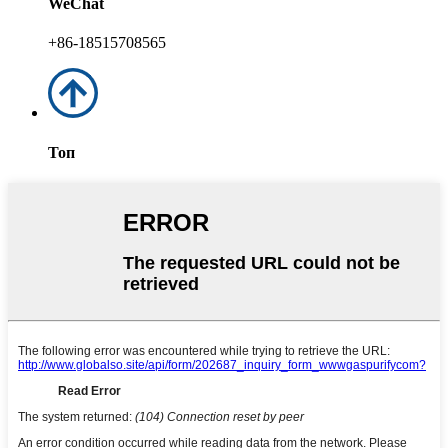
WeChat
+86-18515708565
Топ