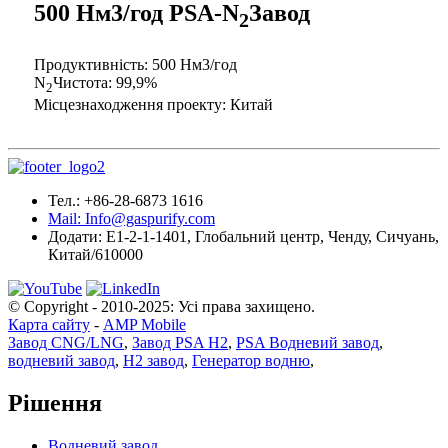
500 Нм3/год PSA-N
Завод
2
Продуктивність: 500 Нм3/год
N
Чистота: 99,9%
2
Місцезнаходження проекту: Китай
Тел.: +86-28-6873 1616
Mail: Info@gaspurify.com
Додати: E1-2-1-1401, Глобальний центр, Ченду, Сичуань,
Китай/610000
© Copyright - 2010-2025: Усі права захищено.
Карта сайту
-
AMP Mobile
Завод CNG/LNG
,
Завод PSA H2
,
PSA Водневий завод
,
водневий завод
,
H2 завод
,
Генератор водню
,
Рішення
Водневий завод