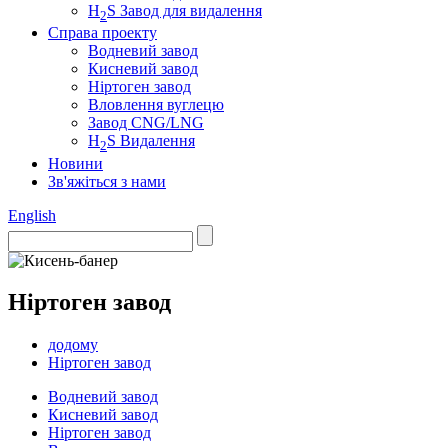
H
S Завод для видалення
2
Справа проекту
Водневий завод
Кисневий завод
Ніртоген завод
Вловлення вуглецю
Завод CNG/LNG
H
S Видалення
2
Новини
Зв'яжіться з нами
English
Ніртоген завод
додому
Ніртоген завод
Водневий завод
Кисневий завод
Ніртоген завод