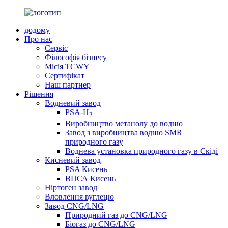
додому
Про нас
Сервіс
Філософія бізнесу
Місія TCWY
Сертифікат
Наш партнер
Рішення
Водневий завод
PSA-H
2
Виробництво метанолу до водню
Завод з виробництва водню SMR
природного газу
Воднева установка природного газу в Скіді
Кисневий завод
PSA Кисень
ВПСА Кисень
Ніртоген завод
Вловлення вуглецю
Завод CNG/LNG
Природний газ до CNG/LNG
Біогаз до CNG/LNG