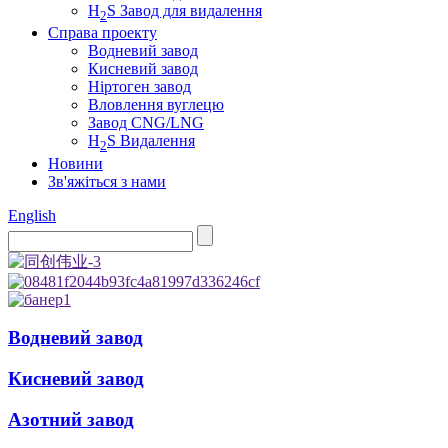
H
S Завод для видалення
2
Справа проекту
Водневий завод
Кисневий завод
Ніртоген завод
Вловлення вуглецю
Завод CNG/LNG
H
S Видалення
2
Новини
Зв'яжіться з нами
English
Водневий завод
Кисневий завод
Азотний завод