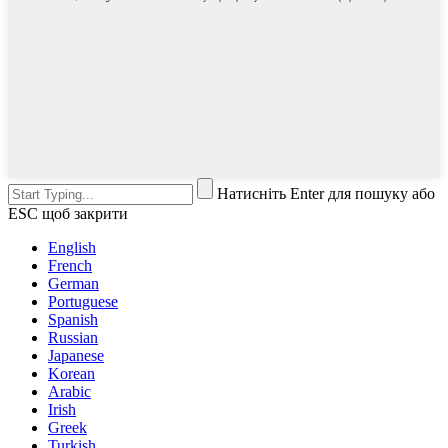
Натисніть Enter для пошуку або
ESC щоб закрити
English
French
German
Portuguese
Spanish
Russian
Japanese
Korean
Arabic
Irish
Greek
Turkish