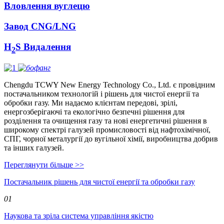
Вловлення вуглецю
Завод CNG/LNG
H
S Видалення
2
Chengdu TCWY New Energy Technology Co., Ltd. є провідним
постачальником технологій і рішень для чистої енергії та
обробки газу. Ми надаємо клієнтам передові, зрілі,
енергозберігаючі та екологічно безпечні рішення для
розділення та очищення газу та нові енергетичні рішення в
широкому спектрі галузей промисловості від нафтохімічної,
СПГ, чорної металургії до вугільної хімії, виробництва добрив
та інших галузей.
Переглянути більше >>
Постачальник рішень для чистої енергії та обробки газу
01
Наукова та зріла система управління якістю