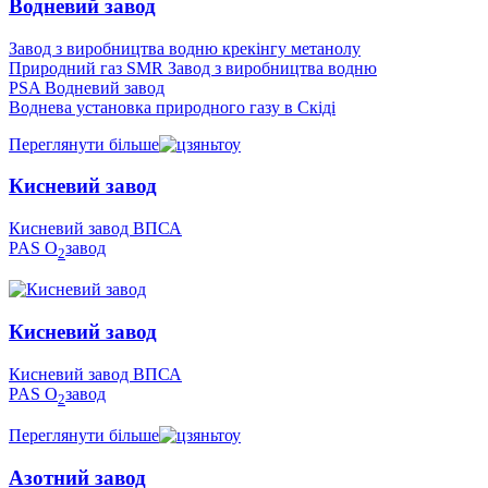
Водневий завод
Завод з виробництва водню крекінгу метанолу
Природний газ SMR Завод з виробництва водню
PSA Водневий завод
Воднева установка природного газу в Скіді
Переглянути більше
Кисневий завод
Кисневий завод ВПСА
PAS O
завод
2
Кисневий завод
Кисневий завод ВПСА
PAS O
завод
2
Переглянути більше
Азотний завод