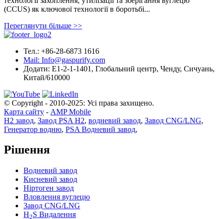
технології захоплення, утилізації та зберігання вуглецю
(CCUS) як ключової технології в боротьбі...
Переглянути більше >>
Тел.: +86-28-6873 1616
Mail: Info@gaspurify.com
Додати: E1-2-1-1401, Глобальний центр, Ченду, Сичуань,
Китай/610000
© Copyright - 2010-2025: Усі права захищено.
Карта сайту
-
AMP Mobile
H2 завод
,
Завод PSA H2
,
водневий завод
,
Завод CNG/LNG
,
Генератор водню
,
PSA Водневий завод
,
Рішення
Водневий завод
Кисневий завод
Ніртоген завод
Вловлення вуглецю
Завод CNG/LNG
H
S Видалення
2